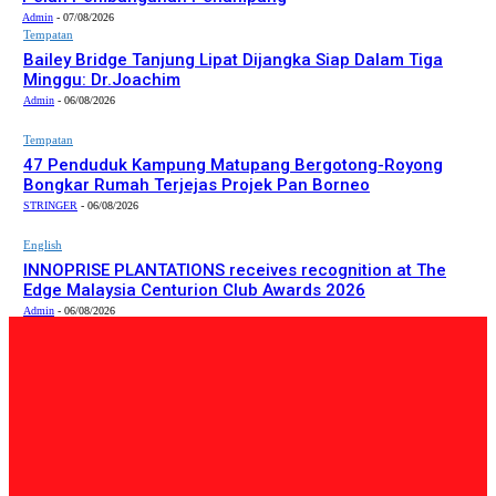
Admin
-
07/08/2026
Tempatan
Bailey Bridge Tanjung Lipat Dijangka Siap Dalam Tiga
Minggu: Dr.Joachim
Admin
-
06/08/2026
Tempatan
47 Penduduk Kampung Matupang Bergotong-Royong
Bongkar Rumah Terjejas Projek Pan Borneo
STRINGER
-
06/08/2026
English
INNOPRISE PLANTATIONS receives recognition at The
Edge Malaysia Centurion Club Awards 2026
Admin
-
06/08/2026
PILIHAN EDITOR
Tempatan
Bailey Bridge Tanjung Lipat Dijangka Siap Dalam Tiga
Minggu: Dr.Joachim
Admin
-
06/08/2026