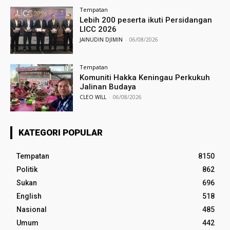
Tempatan
Lebih 200 peserta ikuti Persidangan
LICC 2026
JAINUDIN DJIMIN
-
06/08/2026
Tempatan
Komuniti Hakka Keningau Perkukuh
Jalinan Budaya
CLEO WILL
-
06/08/2026
KATEGORI POPULAR
Tempatan
8150
Politik
862
Sukan
696
English
518
Nasional
485
Umum
442