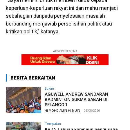
“Saya memilih untuk memberi fokus kepada
keperluan-keperluan rakyat ini dan mahu menjadi
sebahagian daripada penyelesaian masalah
berbanding menjawab perselisihan politik atau
kritikan politik,” katanya.
ADVERTISEMENT
BERITA BERKAITAN
Sukan
AGUWELL ANDREW SANDARAN
BADMINTON SUKMA SABAH DI
SELANGOR
HJ MOHD AMIN HJ MUIN
-
06/08/2026
Tempatan
KPDN Labuan kompaun pengusaha