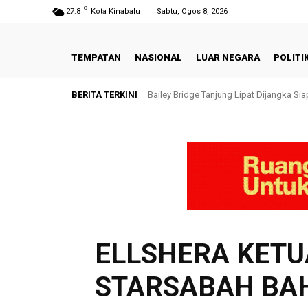
C
27.8
Kota Kinabalu
Sabtu, Ogos 8, 2026
TEMPATAN
NASIONAL
LUAR NEGARA
POLITI
BERITA TERKINI
Bailey Bridge Tanjung Lipat Dijangka Si
ELLSHERA KETU
STARSABAH BAH