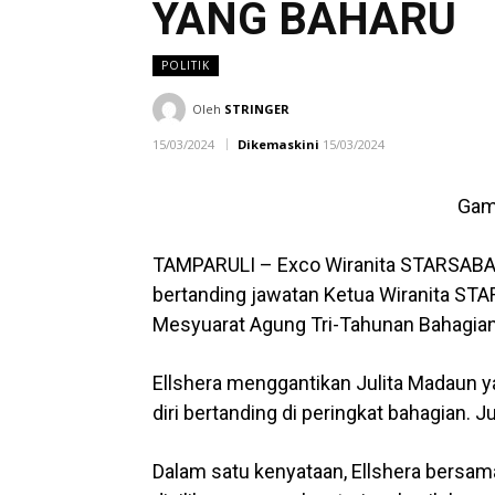
YANG BAHARU
POLITIK
Oleh
STRINGER
15/03/2024
Dikemaskini
15/03/2024
Gamb
TAMPARULI – Exco Wiranita STARSABAH, 
bertanding jawatan Ketua Wiranita ST
Mesyuarat Agung Tri-Tahunan Bahagian 
Ellshera menggantikan Julita Madaun 
diri bertanding di peringkat bahagian. 
Dalam satu kenyataan, Ellshera bersam