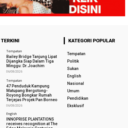
 TERKINI
KATEGORI POPULAR
Tempatan
Tempatan
Bailey Bridge Tanjung Lipat
Dijangka Siap Dalam Tiga
Politik
Minggu: Dr.Joachim
Sukan
06/08/2026
English
Tempatan
Nasional
47 Penduduk Kampung
Matupang Bergotong-
Umum
Royong Bongkar Rumah
Pendidikan
Terjejas Projek Pan Borneo
06/08/2026
Eksklusif
English
INNOPRISE PLANTATIONS
receives recognition at The