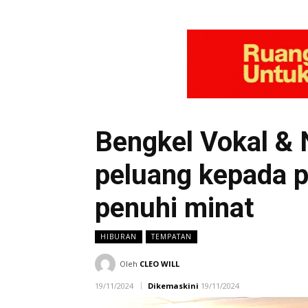
Bengkel Vokal & 
peluang kepada p
penuhi minat
HIBURAN
TEMPATAN
Oleh
CLEO WILL
19/11/2024
Dikemaskini
19/11/2024