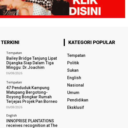
 TERKINI
KATEGORI POPULAR
Tempatan
Tempatan
Bailey Bridge Tanjung Lipat
Dijangka Siap Dalam Tiga
Politik
Minggu: Dr.Joachim
Sukan
06/08/2026
English
Tempatan
Nasional
47 Penduduk Kampung
Matupang Bergotong-
Umum
Royong Bongkar Rumah
Pendidikan
Terjejas Projek Pan Borneo
06/08/2026
Eksklusif
English
INNOPRISE PLANTATIONS
receives recognition at The