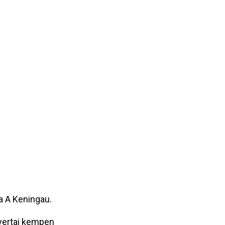
a A Keningau.
yertai kempen