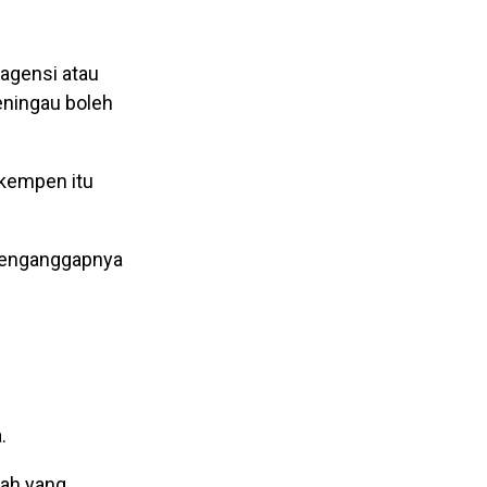
 agensi atau
eningau boleh
 kempen itu
menganggapnya
.
dah yang