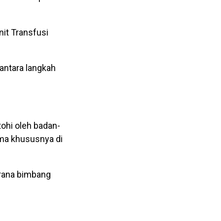
it Transfusi
antara langkah
ohi oleh badan-
rma khususnya di
erana bimbang