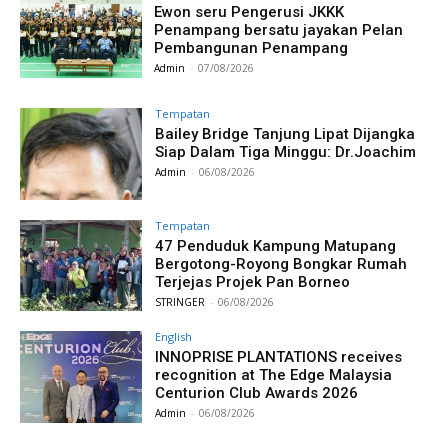
Ewon seru Pengerusi JKKK
Penampang bersatu jayakan Pelan
Pembangunan Penampang
Admin
-
07/08/2026
Tempatan
Bailey Bridge Tanjung Lipat Dijangka
Siap Dalam Tiga Minggu: Dr.Joachim
Admin
-
06/08/2026
Tempatan
47 Penduduk Kampung Matupang
Bergotong-Royong Bongkar Rumah
Terjejas Projek Pan Borneo
STRINGER
-
06/08/2026
English
INNOPRISE PLANTATIONS receives
recognition at The Edge Malaysia
Centurion Club Awards 2026
Admin
-
06/08/2026