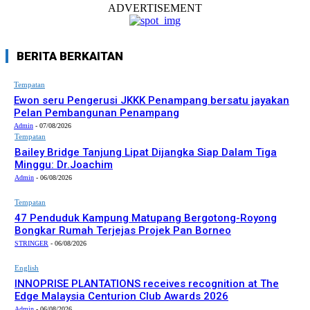
ADVERTISEMENT
BERITA BERKAITAN
Tempatan
Ewon seru Pengerusi JKKK Penampang bersatu jayakan
Pelan Pembangunan Penampang
Admin
-
07/08/2026
Tempatan
Bailey Bridge Tanjung Lipat Dijangka Siap Dalam Tiga
Minggu: Dr.Joachim
Admin
-
06/08/2026
Tempatan
47 Penduduk Kampung Matupang Bergotong-Royong
Bongkar Rumah Terjejas Projek Pan Borneo
STRINGER
-
06/08/2026
English
INNOPRISE PLANTATIONS receives recognition at The
Edge Malaysia Centurion Club Awards 2026
Admin
-
06/08/2026