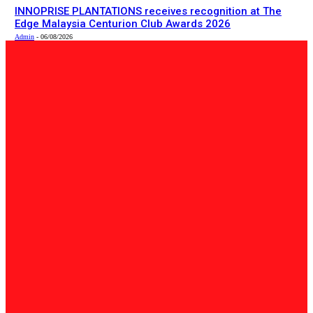
INNOPRISE PLANTATIONS receives recognition at The
Edge Malaysia Centurion Club Awards 2026
Admin
-
06/08/2026
PILIHAN EDITOR
Tempatan
Bailey Bridge Tanjung Lipat Dijangka Siap Dalam Tiga
Minggu: Dr.Joachim
Admin
-
06/08/2026
Tempatan
47 Penduduk Kampung Matupang Bergotong-Royong
Bongkar Rumah Terjejas Projek Pan Borneo
STRINGER
-
06/08/2026
English
INNOPRISE PLANTATIONS receives recognition at The
Edge Malaysia Centurion Club Awards 2026
Admin
-
06/08/2026
BERITA TERKINI