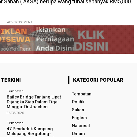
r Sabah ( AKSA) berupa wang tunai sebanyak RM5,000.
ADVERTISEMENT
 TERKINI
KATEGORI POPULAR
Tempatan
Tempatan
Bailey Bridge Tanjung Lipat
Dijangka Siap Dalam Tiga
Politik
Minggu: Dr.Joachim
Sukan
06/08/2026
English
Tempatan
Nasional
47 Penduduk Kampung
Matupang Bergotong-
Umum