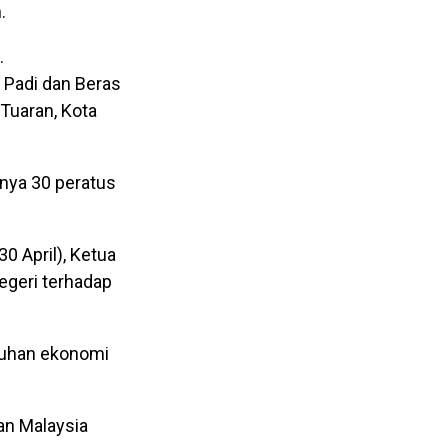
.
.
 Padi dan Beras
 Tuaran, Kota
nya 30 peratus
0 April), Ketua
egeri terhadap
mbuhan ekonomi
an Malaysia