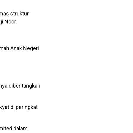
as struktur
ji Noor.
amah Anak Negeri
nya dibentangkan
kyat di peringkat
omited dalam