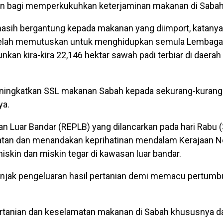
nian bagi memperkukuhkan keterjaminan makanan di Sabah
i masih bergantung kepada makanan yang diimport, katanya
ri telah memutuskan untuk menghidupkan semula Lembaga
kan kira-kira 22,146 hektar sawah padi terbiar di daerah
eningkatkan SSL makanan Sabah kepada sekurang-kurang
ya.
Luar Bandar (REPLB) yang dilancarkan pada hari Rabu (3
matan dan menandakan keprihatinan mendalam Kerajaan N
kin dan miskin tegar di kawasan luar bandar.
elonjak pengeluaran hasil pertanian demi memacu pertu
pertanian dan keselamatan makanan di Sabah khususnya d