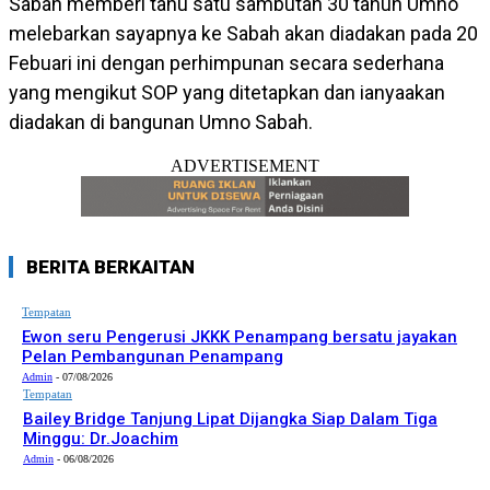
Sabah memberi tahu satu sambutan 30 tahun Umno
melebarkan sayapnya ke Sabah akan diadakan pada 20
Febuari ini dengan perhimpunan secara sederhana
yang mengikut SOP yang ditetapkan dan ianyaakan
diadakan di bangunan Umno Sabah.
ADVERTISEMENT
BERITA BERKAITAN
Tempatan
Ewon seru Pengerusi JKKK Penampang bersatu jayakan
Pelan Pembangunan Penampang
Admin
-
07/08/2026
Tempatan
Bailey Bridge Tanjung Lipat Dijangka Siap Dalam Tiga
Minggu: Dr.Joachim
Admin
-
06/08/2026