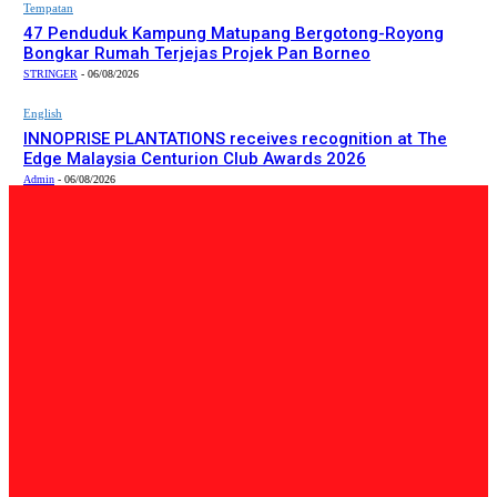
Tempatan
47 Penduduk Kampung Matupang Bergotong-Royong
Bongkar Rumah Terjejas Projek Pan Borneo
STRINGER
-
06/08/2026
English
INNOPRISE PLANTATIONS receives recognition at The
Edge Malaysia Centurion Club Awards 2026
Admin
-
06/08/2026
PILIHAN EDITOR
Tempatan
Bailey Bridge Tanjung Lipat Dijangka Siap Dalam Tiga
Minggu: Dr.Joachim
Admin
-
06/08/2026
Tempatan
47 Penduduk Kampung Matupang Bergotong-Royong
Bongkar Rumah Terjejas Projek Pan Borneo
STRINGER
-
06/08/2026