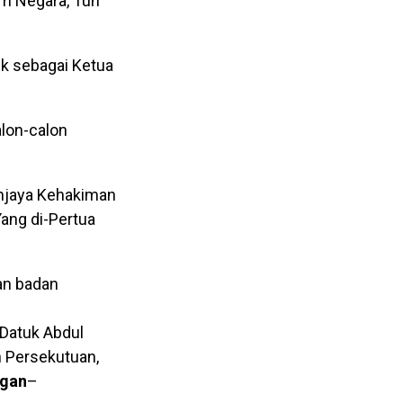
im Negara, Tun
k sebagai Ketua
lon-calon
uhjaya Kehakiman
ang di-Pertua
an badan
 Datuk Abdul
 Persekutuan,
ngan
–