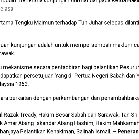
hiruddin menerima kunjungan hormat daripada Ketua Hak
elasa.
ama Tengku Maimun terhadap Tun Juhar selepas dilanti
juan kunjungan adalah untuk mempersembah maklum ca
rawak.
tu mekanisme secara pentadbiran bagi pelantikan Pesur
apatkan persetujuan Yang di-Pertua Negeri Sabah dan Y
laysia 1963.
erkara berkaitan dengan perkembangan dan penambahbaik
 Razak Tready, Hakim Besar Sabah dan Sarawak, Tan Sri
tuk Amar Abang Iskandar Abang Hashim, Hakim Mahkamah
hanjaya Pelantikan Kehakiman, Salinah Ismail. –
Penera