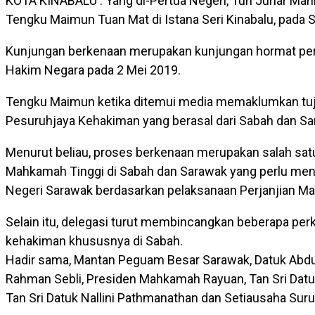
KOTA KINABALU : Yang di-Pertua Negeri, Tun Juhar Ma
Tengku Maimun Tuan Mat di Istana Seri Kinabalu, pada S
Kunjungan berkenaan merupakan kunjungan hormat pert
Hakim Negara pada 2 Mei 2019.
Tengku Maimun ketika ditemui media memaklumkan tu
Pesuruhjaya Kehakiman yang berasal dari Sabah dan Sa
Menurut beliau, proses berkenaan merupakan salah sa
Mahkamah Tinggi di Sabah dan Sarawak yang perlu mend
Negeri Sarawak berdasarkan pelaksanaan Perjanjian Ma
Selain itu, delegasi turut membincangkan beberapa p
kehakiman khususnya di Sabah.
Hadir sama, Mantan Peguam Besar Sarawak, Datuk Abdul
Rahman Sebli, Presiden Mahkamah Rayuan, Tan Sri Da
Tan Sri Datuk Nallini Pathmanathan dan Setiausaha Suru