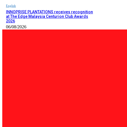
English
INNOPRISE PLANTATIONS receives recognition
at The Edge Malaysia Centurion Club Awards
2026
06/08/2026
PILIHAN EDITOR
Tempatan
Bailey Bridge Tanjung Lipat Dijangka Siap Dalam Tiga Minggu: D
06/08/2026
Tempatan
47 Penduduk Kampung Matupang Bergotong-Royong Bongkar Rum
06/08/2026
English
INNOPRISE PLANTATIONS receives recognition at The Edge Malay
06/08/2026
BERITA TERKINI