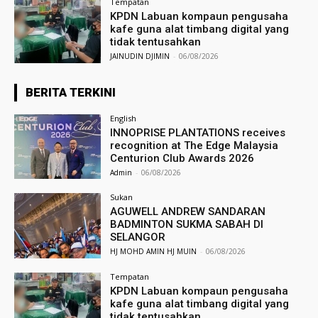
Tempatan
KPDN Labuan kompaun pengusaha
kafe guna alat timbang digital yang
tidak tentusahkan
JAINUDIN DJIMIN
-
06/08/2026
BERITA TERKINI
English
INNOPRISE PLANTATIONS receives
recognition at The Edge Malaysia
Centurion Club Awards 2026
Admin
-
06/08/2026
Sukan
AGUWELL ANDREW SANDARAN
BADMINTON SUKMA SABAH DI
SELANGOR
HJ MOHD AMIN HJ MUIN
-
06/08/2026
Tempatan
KPDN Labuan kompaun pengusaha
kafe guna alat timbang digital yang
tidak tentusahkan