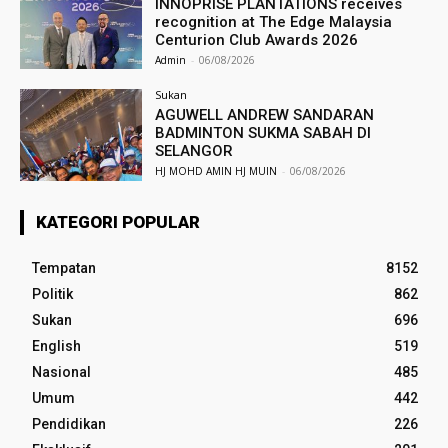
INNOPRISE PLANTATIONS receives
recognition at The Edge Malaysia
Centurion Club Awards 2026
Admin
-
06/08/2026
Sukan
AGUWELL ANDREW SANDARAN
BADMINTON SUKMA SABAH DI
SELANGOR
HJ MOHD AMIN HJ MUIN
-
06/08/2026
KATEGORI POPULAR
Tempatan
8152
Politik
862
Sukan
696
English
519
Nasional
485
Umum
442
Pendidikan
226