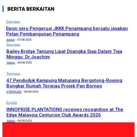
BERITA BERKAITAN
Tempatan
Ewon seru Pengerusi JKKK Penampang bersatu jayakan
Pelan Pembangunan Penampang
Admin
-
07/08/2026
Tempatan
Bailey Bridge Tanjung Lipat Dijangka Siap Dalam Tiga
Minggu: Dr.Joachim
Admin
-
06/08/2026
Tempatan
47 Penduduk Kampung Matupang Bergotong-Royong
Bongkar Rumah Terjejas Projek Pan Borneo
STRINGER
-
06/08/2026
English
INNOPRISE PLANTATIONS receives recognition at The
Edge Malaysia Centurion Club Awards 2026
Admin
-
06/08/2026