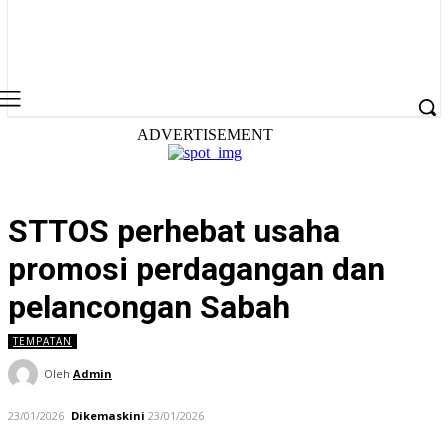
ADVERTISEMENT
STTOS perhebat usaha
promosi perdagangan dan
pelancongan Sabah
TEMPATAN
Oleh
Admin
23/01/2026
Dikemaskini
23/01/2026