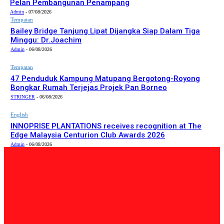
Pelan Pembangunan Penampang
Admin
-
07/08/2026
Tempatan
Bailey Bridge Tanjung Lipat Dijangka Siap Dalam Tiga
Minggu: Dr.Joachim
Admin
-
06/08/2026
Tempatan
47 Penduduk Kampung Matupang Bergotong-Royong
Bongkar Rumah Terjejas Projek Pan Borneo
STRINGER
-
06/08/2026
English
INNOPRISE PLANTATIONS receives recognition at The
Edge Malaysia Centurion Club Awards 2026
Admin
-
06/08/2026
PILIHAN EDITOR
Tempatan
Bailey Bridge Tanjung Lipat Dijangka Siap Dalam Tiga
Minggu: Dr.Joachim