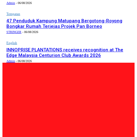
Admin
-
06/08/2026
Tempatan
47 Penduduk Kampung Matupang Bergotong-Royong
Bongkar Rumah Terjejas Projek Pan Borneo
STRINGER
-
06/08/2026
English
INNOPRISE PLANTATIONS receives recognition at The
Edge Malaysia Centurion Club Awards 2026
Admin
-
06/08/2026
PILIHAN EDITOR
Tempatan
Bailey Bridge Tanjung Lipat Dijangka Siap Dalam Tiga
Minggu: Dr.Joachim
Admin
-
06/08/2026
Tempatan
47 Penduduk Kampung Matupang Bergotong-Royong
Bongkar Rumah Terjejas Projek Pan Borneo