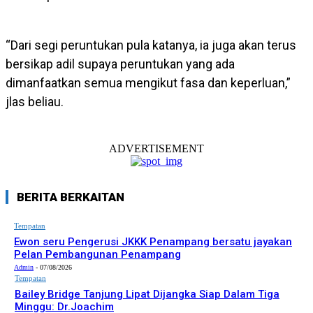
“Dari segi peruntukan pula katanya, ia juga akan terus
bersikap adil supaya peruntukan yang ada
dimanfaatkan semua mengikut fasa dan keperluan,”
jlas beliau.
ADVERTISEMENT
BERITA BERKAITAN
Tempatan
Ewon seru Pengerusi JKKK Penampang bersatu jayakan
Pelan Pembangunan Penampang
Admin
-
07/08/2026
Tempatan
Bailey Bridge Tanjung Lipat Dijangka Siap Dalam Tiga
Minggu: Dr.Joachim