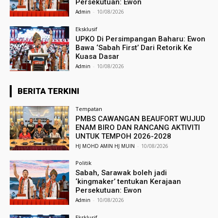
Persekutuan: Ewon
Admin
-
10/08/2026
Eksklusif
UPKO Di Persimpangan Baharu: Ewon
Bawa ‘Sabah First’ Dari Retorik Ke
Kuasa Dasar
Admin
-
10/08/2026
BERITA TERKINI
Tempatan
PMBS CAWANGAN BEAUFORT WUJUD
ENAM BIRO DAN RANCANG AKTIVITI
UNTUK TEMPOH 2026-2028
HJ MOHD AMIN HJ MUIN
-
10/08/2026
Politik
Sabah, Sarawak boleh jadi
‘kingmaker’ tentukan Kerajaan
Persekutuan: Ewon
Admin
-
10/08/2026
Eksklusif