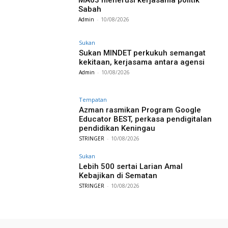
MA63 menerusi kerjasama politik
Sabah
Admin
-
10/08/2026
Sukan
Sukan MINDET perkukuh semangat
kekitaan, kerjasama antara agensi
Admin
-
10/08/2026
Tempatan
Azman rasmikan Program Google
Educator BEST, perkasa pendigitalan
pendidikan Keningau
STRINGER
-
10/08/2026
Sukan
Lebih 500 sertai Larian Amal
Kebajikan di Sematan
STRINGER
-
10/08/2026