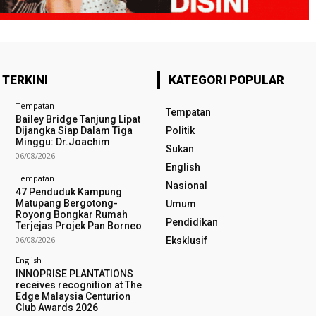
 TERKINI
KATEGORI POPULAR
Tempatan
Tempatan
Bailey Bridge Tanjung Lipat
Dijangka Siap Dalam Tiga
Politik
Minggu: Dr.Joachim
Sukan
06/08/2026
English
Tempatan
Nasional
47 Penduduk Kampung
Matupang Bergotong-
Umum
Royong Bongkar Rumah
Pendidikan
Terjejas Projek Pan Borneo
06/08/2026
Eksklusif
English
INNOPRISE PLANTATIONS
receives recognition at The
Edge Malaysia Centurion
Club Awards 2026