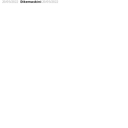
20/05/2022
Dikemaskini
20/05/2022