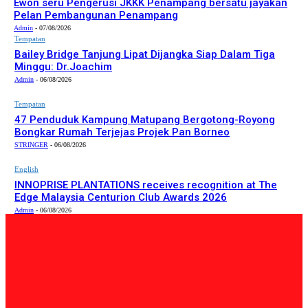
Ewon seru Pengerusi JKKK Penampang bersatu jayakan
Pelan Pembangunan Penampang
Admin
-
07/08/2026
Tempatan
Bailey Bridge Tanjung Lipat Dijangka Siap Dalam Tiga
Minggu: Dr.Joachim
Admin
-
06/08/2026
Tempatan
47 Penduduk Kampung Matupang Bergotong-Royong
Bongkar Rumah Terjejas Projek Pan Borneo
STRINGER
-
06/08/2026
English
INNOPRISE PLANTATIONS receives recognition at The
Edge Malaysia Centurion Club Awards 2026
Admin
-
06/08/2026
PILIHAN EDITOR
Tempatan
Bailey Bridge Tanjung Lipat Dijangka Siap Dalam Tiga
Minggu: Dr.Joachim