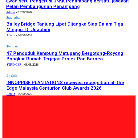
Ewon seru Pengerusi JKKK Penampang bersatu jayakan
Pelan Pembangunan Penampang
Admin
-
07/08/2026
Tempatan
Bailey Bridge Tanjung Lipat Dijangka Siap Dalam Tiga
Minggu: Dr.Joachim
Admin
-
06/08/2026
Tempatan
47 Penduduk Kampung Matupang Bergotong-Royong
Bongkar Rumah Terjejas Projek Pan Borneo
STRINGER
-
06/08/2026
English
INNOPRISE PLANTATIONS receives recognition at The
Edge Malaysia Centurion Club Awards 2026
Admin
-
06/08/2026
PILIHAN EDITOR
Tempatan
Bailey Bridge Tanjung Lipat Dijangka Siap Dalam Tiga
Minggu: Dr.Joachim