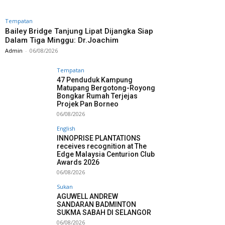
Tempatan
Bailey Bridge Tanjung Lipat Dijangka Siap
Dalam Tiga Minggu: Dr.Joachim
Admin
-
06/08/2026
Tempatan
47 Penduduk Kampung
Matupang Bergotong-Royong
Bongkar Rumah Terjejas
Projek Pan Borneo
06/08/2026
English
INNOPRISE PLANTATIONS
receives recognition at The
Edge Malaysia Centurion Club
Awards 2026
06/08/2026
Sukan
AGUWELL ANDREW
SANDARAN BADMINTON
SUKMA SABAH DI SELANGOR
06/08/2026