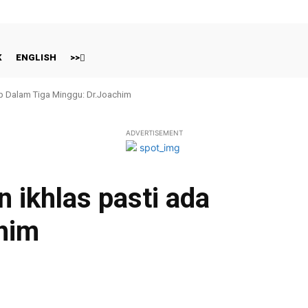
K
ENGLISH
>>
ap Dalam Tiga Minggu: Dr.Joachim
ADVERTISEMENT
n ikhlas pasti ada
him