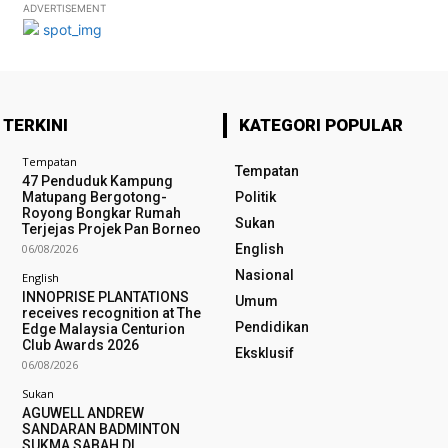
ADVERTISEMENT
 TERKINI
KATEGORI POPULAR
Tempatan
Tempatan
47 Penduduk Kampung
Matupang Bergotong-
Politik
Royong Bongkar Rumah
Sukan
Terjejas Projek Pan Borneo
06/08/2026
English
Nasional
English
INNOPRISE PLANTATIONS
Umum
receives recognition at The
Pendidikan
Edge Malaysia Centurion
Club Awards 2026
Eksklusif
06/08/2026
Sukan
AGUWELL ANDREW
SANDARAN BADMINTON
SUKMA SABAH DI