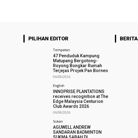
PILIHAN EDITOR
BERITA
Tempatan
47 Penduduk Kampung
Matupang Bergotong-
Royong Bongkar Rumah
Terjejas Projek Pan Borneo
06/08/2026
English
INNOPRISE PLANTATIONS
receives recognition at The
Edge Malaysia Centurion
Club Awards 2026
06/08/2026
Sukan
AGUWELL ANDREW
SANDARAN BADMINTON
SUKMA SABAH DI