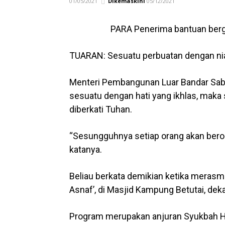
01/05/2021
Dikemaskini
05/12/2021
PARA Penerima bantuan berg
TUARAN: Sesuatu perbuatan dengan niat
Menteri Pembangunan Luar Bandar Saba
sesuatu dengan hati yang ikhlas, mak
diberkati Tuhan.
“Sesungguhnya setiap orang akan berole
katanya.
Beliau berkata demikian ketika meras
Asnaf’, di Masjid Kampung Betutai, dekat 
Program merupakan anjuran Syukbah H