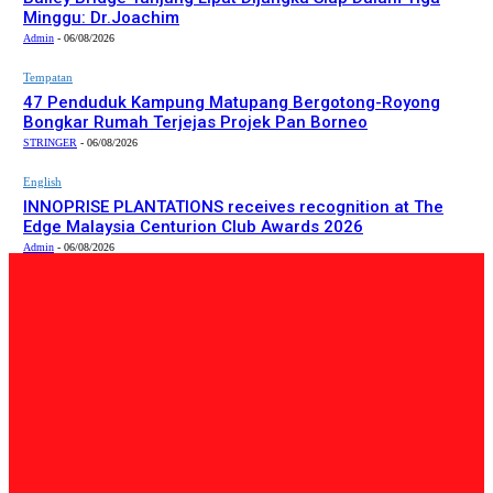
Minggu: Dr.Joachim
Admin
-
06/08/2026
Tempatan
47 Penduduk Kampung Matupang Bergotong-Royong
Bongkar Rumah Terjejas Projek Pan Borneo
STRINGER
-
06/08/2026
English
INNOPRISE PLANTATIONS receives recognition at The
Edge Malaysia Centurion Club Awards 2026
Admin
-
06/08/2026
PILIHAN EDITOR
Tempatan
Bailey Bridge Tanjung Lipat Dijangka Siap Dalam Tiga
Minggu: Dr.Joachim
Admin
-
06/08/2026
Tempatan
47 Penduduk Kampung Matupang Bergotong-Royong