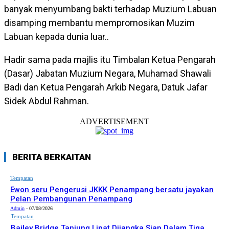
banyak menyumbang bakti terhadap Muzium Labuan
disamping membantu mempromosikan Muzim
Labuan kepada dunia luar..
Hadir sama pada majlis itu Timbalan Ketua Pengarah
(Dasar) Jabatan Muzium Negara, Muhamad Shawali
Badi dan Ketua Pengarah Arkib Negara, Datuk Jafar
Sidek Abdul Rahman.
ADVERTISEMENT
BERITA BERKAITAN
Tempatan
Ewon seru Pengerusi JKKK Penampang bersatu jayakan
Pelan Pembangunan Penampang
Admin
-
07/08/2026
Tempatan
Bailey Bridge Tanjung Lipat Dijangka Siap Dalam Tiga