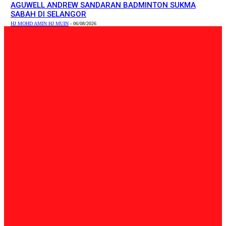
AGUWELL ANDREW SANDARAN BADMINTON SUKMA
SABAH DI SELANGOR
HJ MOHD AMIN HJ MUIN
-
06/08/2026
PILIHAN EDITOR
Tempatan
47 Penduduk Kampung Matupang Bergotong-Royong
Bongkar Rumah Terjejas Projek Pan Borneo
STRINGER
-
06/08/2026
English
INNOPRISE PLANTATIONS receives recognition at The
Edge Malaysia Centurion Club Awards 2026
Admin
-
06/08/2026
Sukan
AGUWELL ANDREW SANDARAN BADMINTON SUKMA
SABAH DI SELANGOR
HJ MOHD AMIN HJ MUIN
-
06/08/2026
BERITA TERKINI
Tempatan