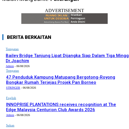
ADVERTISEMENT
BERITA BERKAITAN
Tempatan
Bailey Bridge Tanjung Lipat Dijangka Siap Dalam Tiga Mingg
Dr.Joachim
Admin
-
06/08/2026
Tempatan
47 Penduduk Kampung Matupang Bergotong-Royong
Bongkar Rumah Terjejas Projek Pan Borneo
STRINGER
-
06/08/2026
English
INNOPRISE PLANTATIONS receives recognition at The
Edge Malaysia Centurion Club Awards 2026
Admin
-
06/08/2026
Sukan