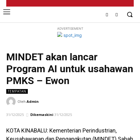
ADVERTISEMENT
MINDET akan lancar
Program AI untuk usahawan
PMKS – Ewon
TEMPATAN
Oleh
Admin
31/12/2025
Dikemaskini
31/12/2025
KOTA KINABALU: Kementerian Perindustrian,
Keusahawanan dan Pengangkutan (MINDET) Sabah