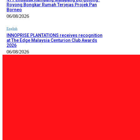
Royong Bongkar Rumah Terjejas Projek Pan
Borneo
06/08/2026
English
INNOPRISE PLANTATIONS receives recognition
at The Edge Malaysia Centurion Club Awards
2026
06/08/2026
PILIHAN EDITOR
Tempatan
Bailey Bridge Tanjung Lipat Dijangka Siap Dalam Tiga Minggu: D
06/08/2026
Tempatan
47 Penduduk Kampung Matupang Bergotong-Royong Bongkar Rum
06/08/2026
English