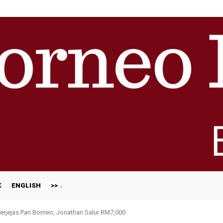
K
ENGLISH
>>
jejas Pan Borneo, Jonathan Salur RM7,000
gnition at The Edge Malaysia Centurion Club Awards 2026