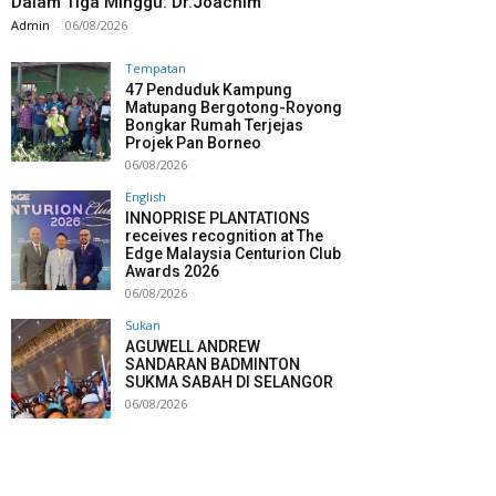
Dalam Tiga Minggu: Dr.Joachim
Admin
-
06/08/2026
Tempatan
47 Penduduk Kampung
Matupang Bergotong-Royong
Bongkar Rumah Terjejas
Projek Pan Borneo
06/08/2026
English
INNOPRISE PLANTATIONS
receives recognition at The
Edge Malaysia Centurion Club
Awards 2026
06/08/2026
Sukan
AGUWELL ANDREW
SANDARAN BADMINTON
SUKMA SABAH DI SELANGOR
06/08/2026