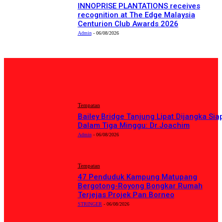
INNOPRISE PLANTATIONS receives
recognition at The Edge Malaysia
Centurion Club Awards 2026
Admin
-
06/08/2026
PILIHAN EDITOR
Tempatan
Bailey Bridge Tanjung Lipat Dijangka Sia
Dalam Tiga Minggu: Dr.Joachim
Admin
-
06/08/2026
Tempatan
47 Penduduk Kampung Matupang
Bergotong-Royong Bongkar Rumah
Terjejas Projek Pan Borneo
STRINGER
-
06/08/2026