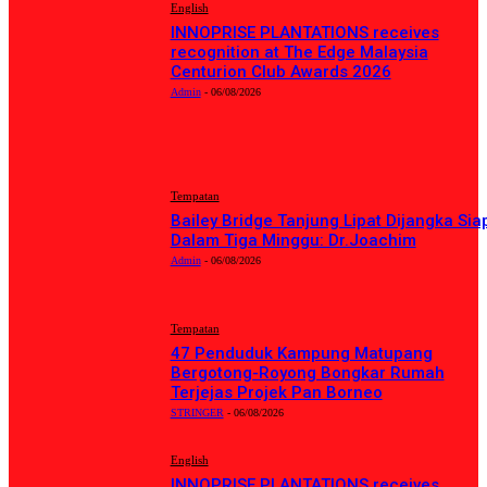
English
INNOPRISE PLANTATIONS receives
recognition at The Edge Malaysia
Centurion Club Awards 2026
Admin
-
06/08/2026
BERITA TERKINI
Tempatan
Bailey Bridge Tanjung Lipat Dijangka Sia
Dalam Tiga Minggu: Dr.Joachim
Admin
-
06/08/2026
Tempatan
47 Penduduk Kampung Matupang
Bergotong-Royong Bongkar Rumah
Terjejas Projek Pan Borneo
STRINGER
-
06/08/2026
English
INNOPRISE PLANTATIONS receives