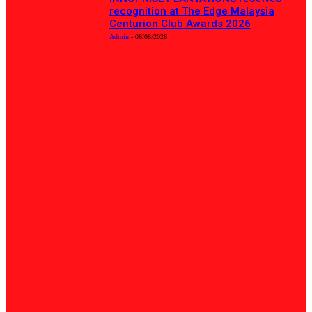
recognition at The Edge Malaysia
Centurion Club Awards 2026
Admin
-
06/08/2026
KATEGORI POPULAR
Tempatan
8153
Politik
862
Sukan
696
English
519
Nasional
485
Umum
442
Pendidikan
226
Eksklusif
201
PELAWAT BDB
Since 2018 :
18,703,595