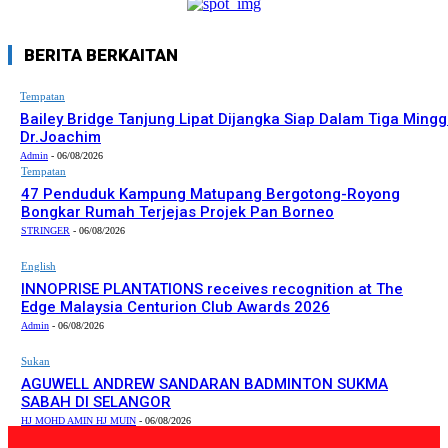
BERITA BERKAITAN
Tempatan
Bailey Bridge Tanjung Lipat Dijangka Siap Dalam Tiga Mingg
Dr.Joachim
Admin
-
06/08/2026
Tempatan
47 Penduduk Kampung Matupang Bergotong-Royong
Bongkar Rumah Terjejas Projek Pan Borneo
STRINGER
-
06/08/2026
English
INNOPRISE PLANTATIONS receives recognition at The
Edge Malaysia Centurion Club Awards 2026
Admin
-
06/08/2026
Sukan
AGUWELL ANDREW SANDARAN BADMINTON SUKMA
SABAH DI SELANGOR
HJ MOHD AMIN HJ MUIN
-
06/08/2026