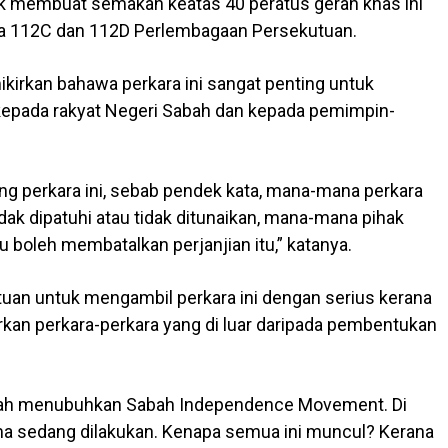
k membuat semakan keatas 40 peratus geran khas ini
ra 112C dan 112D Perlembagaan Persekutuan.
irkan bahawa perkara ini sangat penting untuk
n kepada rakyat Negeri Sabah dan kepada pemimpin-
g perkara ini, sebab pendek kata, mana-mana perkara
tidak dipatuhi atau tidak ditunaikan, mana-mana pihak
tu boleh membatalkan perjanjian itu,” katanya.
an untuk mengambil perkara ini dengan serius kerana
kan perkara-perkara yang di luar daripada pembentukan
Sabah menubuhkan Sabah Independence Movement. Di
a sedang dilakukan. Kenapa semua ini muncul? Kerana