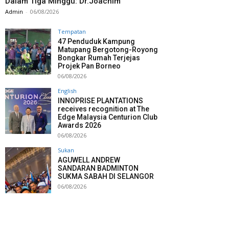
Dalam Tiga Minggu: Dr.Joachim
Admin
-
06/08/2026
Tempatan
47 Penduduk Kampung
Matupang Bergotong-Royong
Bongkar Rumah Terjejas
Projek Pan Borneo
06/08/2026
English
INNOPRISE PLANTATIONS
receives recognition at The
Edge Malaysia Centurion Club
Awards 2026
06/08/2026
Sukan
AGUWELL ANDREW
SANDARAN BADMINTON
SUKMA SABAH DI SELANGOR
06/08/2026