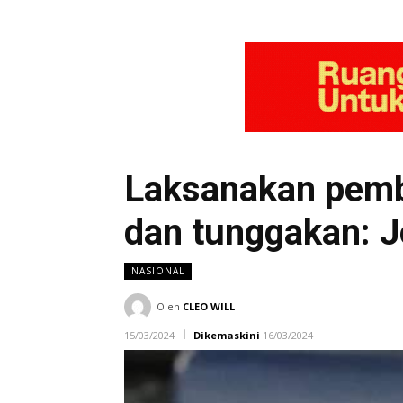
Laksanakan pemb
dan tunggakan: 
NASIONAL
Oleh
CLEO WILL
15/03/2024
Dikemaskini
16/03/2024