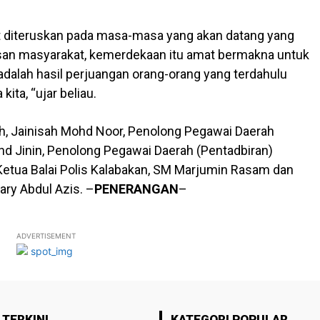
ut diteruskan pada masa-masa yang akan datang yang
isan masyarakat, kemerdekaan itu amat bermakna untuk
i adalah hasil perjuangan orang-orang yang terdahulu
ta, “ujar beliau.
h, Jainisah Mohd Noor, Penolong Pegawai Daerah
d Jinin, Penolong Pegawai Daerah (Pentadbiran)
 Ketua Balai Polis Kalabakan, SM Marjumin Rasam dan
ry Abdul Azis. –
PENERANGAN
–
ADVERTISEMENT
 TERKINI
KATEGORI POPULAR