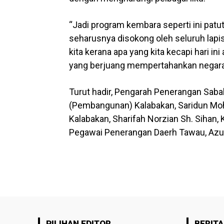
“Jadi program kembara seperti ini pat
seharusnya disokong oleh seluruh lap
kita kerana apa yang kita kecapi hari in
yang berjuang mempertahankan negara ki
Turut hadir, Pengarah Penerangan Saba
(Pembangunan) Kalabakan, Saridun Moh
Kalabakan, Sharifah Norzian Sh. Sihan,
Pegawai Penerangan Daerh Tawau, Azua
PILIHAN EDITOR
BERITA