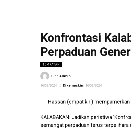
Konfrontasi Kal
Perpaduan Genera
TEMPATAN
Oleh
Admin
16/08/2024
Dikemaskini
16/08/2024
Hassan (empat kiri) mempamerkan 
KALABAKAN: Jadikan peristiwa ‘Konfron
semangat perpaduan terus terpelihara d