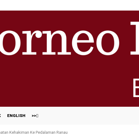
K
ENGLISH
>>
atan Kehakiman Ke Pedalaman Ranau