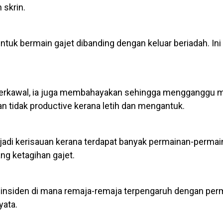
skrin.
untuk bermain gajet dibanding dengan keluar beriadah. Ini
 terkawal, ia juga membahayakan sehingga mengganggu m
n tidak productive kerana letih dan mengantuk.
enjadi kerisauan kerana terdapat banyak permainan-perma
g ketagihan gajet.
at insiden di mana remaja-remaja terpengaruh dengan per
yata.