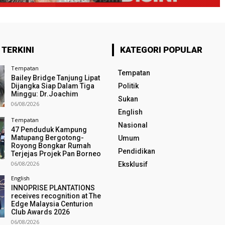
 TERKINI
KATEGORI POPULAR
Tempatan
Tempatan
Bailey Bridge Tanjung Lipat
Dijangka Siap Dalam Tiga
Politik
Minggu: Dr.Joachim
Sukan
06/08/2026
English
Tempatan
Nasional
47 Penduduk Kampung
Matupang Bergotong-
Umum
Royong Bongkar Rumah
Pendidikan
Terjejas Projek Pan Borneo
06/08/2026
Eksklusif
English
INNOPRISE PLANTATIONS
receives recognition at The
Edge Malaysia Centurion
Club Awards 2026
06/08/2026