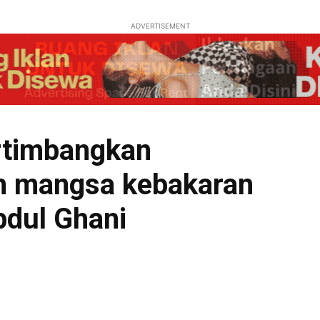
ADVERTISEMENT
rtimbangkan
h mangsa kebakaran
bdul Ghani