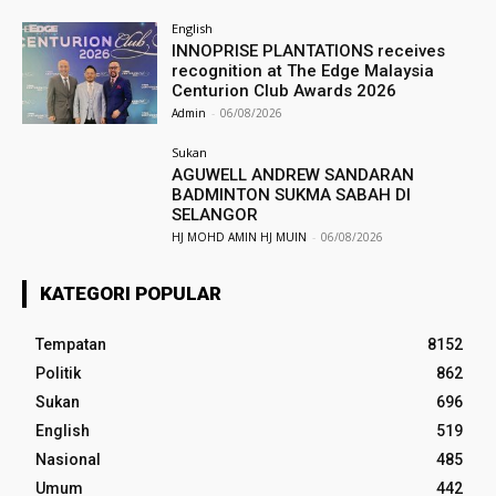
English
INNOPRISE PLANTATIONS receives
recognition at The Edge Malaysia
Centurion Club Awards 2026
Admin
-
06/08/2026
Sukan
AGUWELL ANDREW SANDARAN
BADMINTON SUKMA SABAH DI
SELANGOR
HJ MOHD AMIN HJ MUIN
-
06/08/2026
KATEGORI POPULAR
Tempatan
8152
Politik
862
Sukan
696
English
519
Nasional
485
Umum
442