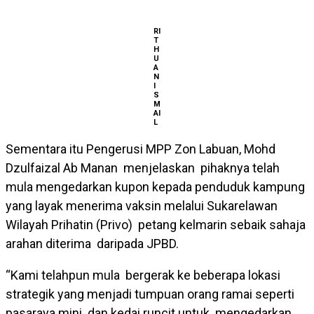
RI
T
H
U
A
N
I
S
M
AI
L
Sementara itu Pengerusi MPP Zon Labuan, Mohd
Dzulfaizal Ab Manan menjelaskan pihaknya telah
mula mengedarkan kupon kepada penduduk kampung
yang layak menerima vaksin melalui Sukarelawan
Wilayah Prihatin (Privo) petang kelmarin sebaik sahaja
arahan diterima daripada JPBD.
“Kami telahpun mula bergerak ke beberapa lokasi
strategik yang menjadi tumpuan orang ramai seperti
pasaraya mini dan kedai runcit untuk mengedarkan