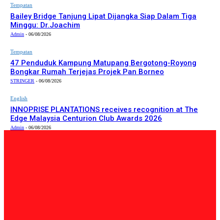
Tempatan
Bailey Bridge Tanjung Lipat Dijangka Siap Dalam Tiga
Minggu: Dr.Joachim
Admin
-
06/08/2026
Tempatan
47 Penduduk Kampung Matupang Bergotong-Royong
Bongkar Rumah Terjejas Projek Pan Borneo
STRINGER
-
06/08/2026
English
INNOPRISE PLANTATIONS receives recognition at The
Edge Malaysia Centurion Club Awards 2026
Admin
-
06/08/2026
PILIHAN EDITOR
Tempatan
Bailey Bridge Tanjung Lipat Dijangka Siap Dalam Tiga
Minggu: Dr.Joachim
Admin
-
06/08/2026