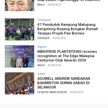
Admin
-
06/08/2026
Tempatan
47 Penduduk Kampung Matupang
Bergotong-Royong Bongkar Rumah
Terjejas Projek Pan Borneo
STRINGER
-
06/08/2026
English
INNOPRISE PLANTATIONS receives
recognition at The Edge Malaysia
Centurion Club Awards 2026
Admin
-
06/08/2026
Sukan
AGUWELL ANDREW SANDARAN
BADMINTON SUKMA SABAH DI
SELANGOR
HJ MOHD AMIN HJ MUIN
-
06/08/2026