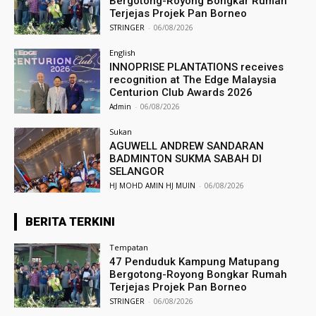
Bergotong-Royong Bongkar Rumah
Terjejas Projek Pan Borneo
STRINGER
-
06/08/2026
English
INNOPRISE PLANTATIONS receives
recognition at The Edge Malaysia
Centurion Club Awards 2026
Admin
-
06/08/2026
Sukan
AGUWELL ANDREW SANDARAN
BADMINTON SUKMA SABAH DI
SELANGOR
HJ MOHD AMIN HJ MUIN
-
06/08/2026
BERITA TERKINI
Tempatan
47 Penduduk Kampung Matupang
Bergotong-Royong Bongkar Rumah
Terjejas Projek Pan Borneo
STRINGER
-
06/08/2026