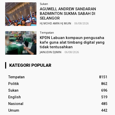
Sukan
AGUWELL ANDREW SANDARAN
BADMINTON SUKMA SABAH DI
SELANGOR
HJ MOHD AMIN HJ MUIN
-
06/08/2026
Tempatan
KPDN Labuan kompaun pengusaha
kafe guna alat timbang digital yang
tidak tentusahkan
JAINUDIN DJIMIN
-
06/08/2026
KATEGORI POPULAR
Tempatan
8151
Politik
862
Sukan
696
English
519
Nasional
485
Umum
442