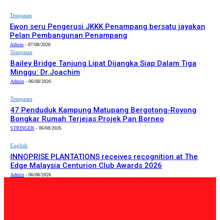
Tempatan
Ewon seru Pengerusi JKKK Penampang bersatu jayakan
Pelan Pembangunan Penampang
Admin
-
07/08/2026
Tempatan
Bailey Bridge Tanjung Lipat Dijangka Siap Dalam Tiga
Minggu: Dr.Joachim
Admin
-
06/08/2026
Tempatan
47 Penduduk Kampung Matupang Bergotong-Royong
Bongkar Rumah Terjejas Projek Pan Borneo
STRINGER
-
06/08/2026
English
INNOPRISE PLANTATIONS receives recognition at The
Edge Malaysia Centurion Club Awards 2026
Admin
-
06/08/2026
PILIHAN EDITOR