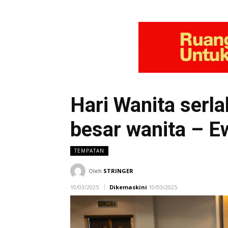
Hari Wanita ser
besar wanita – E
TEMPATAN
Oleh
STRINGER
10/03/2025
Dikemaskini
10/03/2025