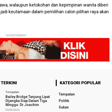
wa, walaupun ketokohan dan kepimpinan wanita diberi
jadi keutamaan dalam pemilihan calon pilihan raya akan
ADVERTISEMENT
 TERKINI
KATEGORI POPULAR
Tempatan
Tempatan
Bailey Bridge Tanjung Lipat
Dijangka Siap Dalam Tiga
Politik
Minggu: Dr.Joachim
Sukan
06/08/2026