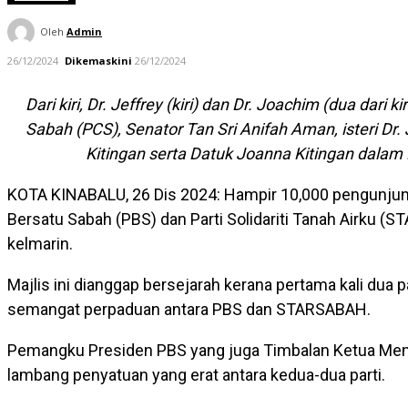
Oleh
Admin
26/12/2024
Dikemaskini
26/12/2024
Dari kiri, Dr. Jeffrey (kiri) dan Dr. Joachim (dua d
Sabah (PCS), Senator Tan Sri Anifah Aman, isteri Dr. J
Kitingan serta Datuk Joanna Kitingan dal
KOTA KINABALU, 26 Dis 2024: Hampir 10,000 pengunjun
Bersatu Sabah (PBS) dan Parti Solidariti Tanah Airku 
kelmarin.
Majlis ini dianggap bersejarah kerana pertama kali dua
semangat perpaduan antara PBS dan STARSABAH.
Pemangku Presiden PBS yang juga Timbalan Ketua Mente
lambang penyatuan yang erat antara kedua-dua parti.