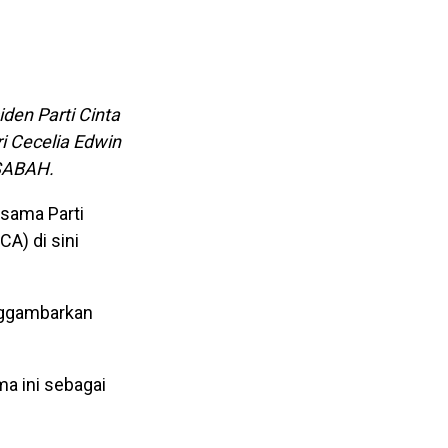
iden Parti Cinta
ri Cecelia Edwin
RSABAH.
sama Parti
A) di sini
enggambarkan
a ini sebagai