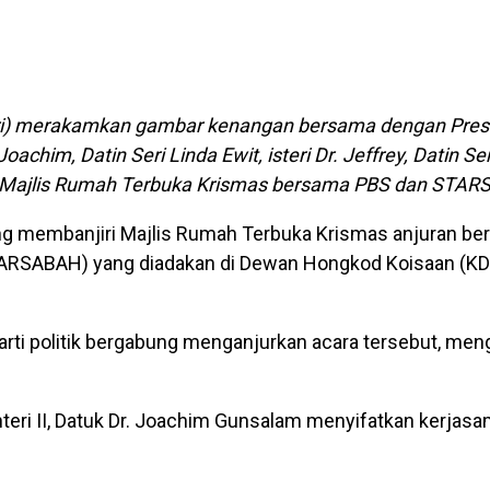
ari kiri) merakamkan gambar kenangan bersama dengan Pres
oachim, Datin Seri Linda Ewit, isteri Dr. Jeffrey, Datin Se
am Majlis Rumah Terbuka Krismas bersama PBS dan STA
g membanjiri Majlis Rumah Terbuka Krismas anjuran ber
(STARSABAH) yang diadakan di Dewan Hongkod Koisaan (KDC
 parti politik bergabung menganjurkan acara tersebut, m
ri II, Datuk Dr. Joachim Gunsalam menyifatkan kerjasam