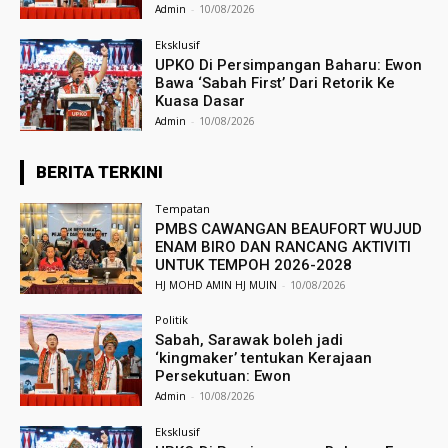
Admin
-
10/08/2026
Eksklusif
UPKO Di Persimpangan Baharu: Ewon
Bawa ‘Sabah First’ Dari Retorik Ke
Kuasa Dasar
Admin
-
10/08/2026
BERITA TERKINI
Tempatan
PMBS CAWANGAN BEAUFORT WUJUD
ENAM BIRO DAN RANCANG AKTIVITI
UNTUK TEMPOH 2026-2028
HJ MOHD AMIN HJ MUIN
-
10/08/2026
Politik
Sabah, Sarawak boleh jadi
‘kingmaker’ tentukan Kerajaan
Persekutuan: Ewon
Admin
-
10/08/2026
Eksklusif