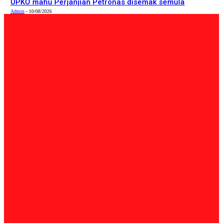
UPKO mahu Perjanjian Petronas disemak semula
Admin
-
10/08/2026
PILIHAN EDITOR
Tempatan
RM723 Juta Perkukuh Keselamatan ESS Zone
Admin
-
10/08/2026
Tempatan
SKILLBOX@Kelab Malaysiaku Perkasa Ilmu, Kemahiran
Pelajar
Admin
-
10/08/2026
Tempatan
UPKO mahu Perjanjian Petronas disemak semula
Admin
-
10/08/2026
BERITA TERKINI
Tempatan
RM723 Juta Perkukuh Keselamatan ESS Zone
Admin
-
10/08/2026