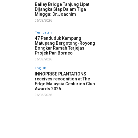
Bailey Bridge Tanjung Lipat
Dijangka Siap Dalam Tiga
Minggu: Dr.Joachim
06/08/2026
Tempatan
47 Penduduk Kampung
Matupang Bergotong-Royong
Bongkar Rumah Terjejas
Projek Pan Borneo
06/08/2026
English
INNOPRISE PLANTATIONS
receives recognition at The
Edge Malaysia Centurion Club
Awards 2026
06/08/2026