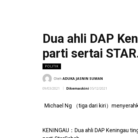
Dua ahli DAP Ken
parti sertai STAR
POLITIK
Oleh
ADUKA JASNIN SUMAN
09/03/2021
Dikemaskini
05/12/2021
Michael Ng （tiga dari kiri）menyerahk
KENINGAU：Dua ahli DAP Keningau tingga