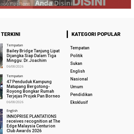
 TERKINI
KATEGORI POPULAR
Tempatan
Tempatan
Bailey Bridge Tanjung Lipat
Dijangka Siap Dalam Tiga
Politik
Minggu: Dr.Joachim
Sukan
06/08/2026
English
Tempatan
Nasional
47 Penduduk Kampung
Matupang Bergotong-
Umum
Royong Bongkar Rumah
Pendidikan
Terjejas Projek Pan Borneo
06/08/2026
Eksklusif
English
INNOPRISE PLANTATIONS
receives recognition at The
Edge Malaysia Centurion
Club Awards 2026