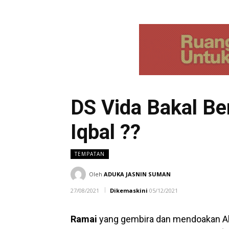
DS Vida Bakal B
Iqbal ??
TEMPATAN
Oleh
ADUKA JASNIN SUMAN
27/08/2021
Dikemaskini
05/12/2021
Ramai
yang gembira dan mendoakan Ahm