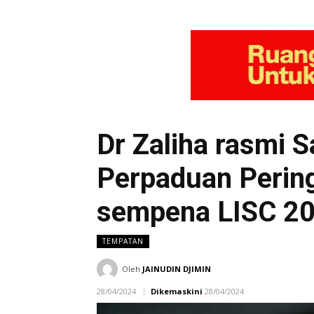
Dr Zaliha rasmi
Perpaduan Perin
sempena LISC 2
TEMPATAN
Oleh
JAINUDIN DJIMIN
28/04/2024
Dikemaskini
28/04/2024