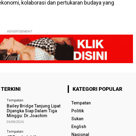
 ekonomi, kolaborasi dan pertukaran budaya yang
ADVERTISEMENT
 TERKINI
KATEGORI POPULAR
Tempatan
Tempatan
Bailey Bridge Tanjung Lipat
Dijangka Siap Dalam Tiga
Politik
Minggu: Dr.Joachim
Sukan
06/08/2026
English
Tempatan
Nasional