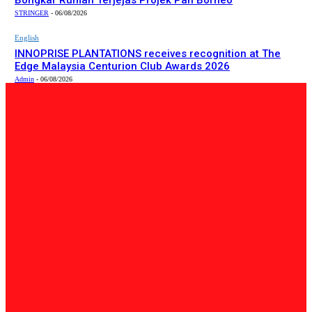
Bongkar Rumah Terjejas Projek Pan Borneo
STRINGER
-
06/08/2026
English
INNOPRISE PLANTATIONS receives recognition at The
Edge Malaysia Centurion Club Awards 2026
Admin
-
06/08/2026
PILIHAN EDITOR
Tempatan
Bailey Bridge Tanjung Lipat Dijangka Siap Dalam Tiga
Minggu: Dr.Joachim
Admin
-
06/08/2026
Tempatan
47 Penduduk Kampung Matupang Bergotong-Royong
Bongkar Rumah Terjejas Projek Pan Borneo
STRINGER
-
06/08/2026
English
INNOPRISE PLANTATIONS receives recognition at The
Edge Malaysia Centurion Club Awards 2026