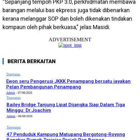
“Sepanjang tempoh PKP 3.0, perkhidmatan membawa
barangan melalui bas ekpress juga tidak dibenarkan
kerana melanggar SOP dan boleh dikenakan tindakan
kompaun oleh pihak berkuasa,” jelas Masidi.
ADVERTISEMENT
BERITA BERKAITAN
Tempatan
Ewon seru Pengerusi JKKK Penampang bersatu jayakan
Pelan Pembangunan Penampang
Admin
-
07/08/2026
Tempatan
Bailey Bridge Tanjung Lipat Dijangka Siap Dalam Tiga
Minggu: Dr.Joachim
Admin
-
06/08/2026
Tempatan
47 Penduduk Kampung Matupang Bergotong-Royong