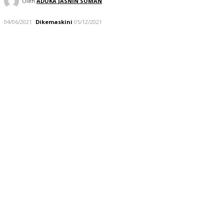
Oleh
ADUKA JASNIN SUMAN
04/06/2021
Dikemaskini
05/12/2021