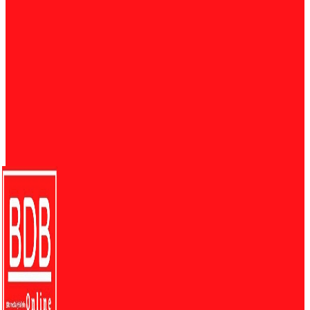
Nasional
485
Umum
442
Pendidikan
226
Eksklusif
201
PELAWAT BDB
Since 2018 :
18,703,595