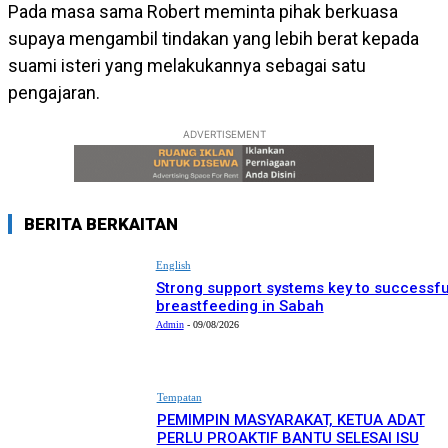
Pada masa sama Robert meminta pihak berkuasa
supaya mengambil tindakan yang lebih berat kepada
suami isteri yang melakukannya sebagai satu
pengajaran.
ADVERTISEMENT
BERITA BERKAITAN
English
Strong support systems key to successfu
breastfeeding in Sabah
Admin
-
09/08/2026
Tempatan
PEMIMPIN MASYARAKAT, KETUA ADAT
PERLU PROAKTIF BANTU SELESAI ISU