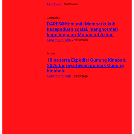
STRINGER
-
09/08/2026
Tempatan
DARES@Komuniti:Memperkukuh
kesepaduan sosial, menghormati
kepelbagaian-Muhamad Azhan
JAINUDIN DJIMIN
-
09/08/2026
Sukan
10 peserta Ekpedisi Gunung Kinabalu
2026 berjaya tawan puncak Gunung
Kinabalu.
JAINUDIN DJIMIN
-
09/08/2026
KATEGORI POPULAR
Tempatan
8157
Politik
863
Sukan
697
English
520