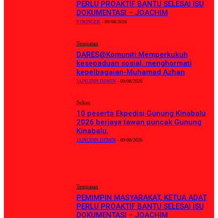
PERLU PROAKTIF BANTU SELESAI ISU
DOKUMENTASI – JOACHIM
STRINGER
-
09/08/2026
Tempatan
DARES@Komuniti:Memperkukuh
kesepaduan sosial, menghormati
kepelbagaian-Muhamad Azhan
JAINUDIN DJIMIN
-
09/08/2026
Sukan
10 peserta Ekpedisi Gunung Kinabalu
2026 berjaya tawan puncak Gunung
Kinabalu.
JAINUDIN DJIMIN
-
09/08/2026
BERITA TERKINI
Tempatan
PEMIMPIN MASYARAKAT, KETUA ADAT
PERLU PROAKTIF BANTU SELESAI ISU
DOKUMENTASI – JOACHIM